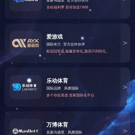
产品说明
相关产品